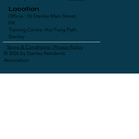
Location
Officie : 96 Stanley Main Street,
HK
Training Centre: Hoi Fung Path,
Stanley
Terms & Conditions | Privacy Policy
© 2026 by Stanley Residents
Association