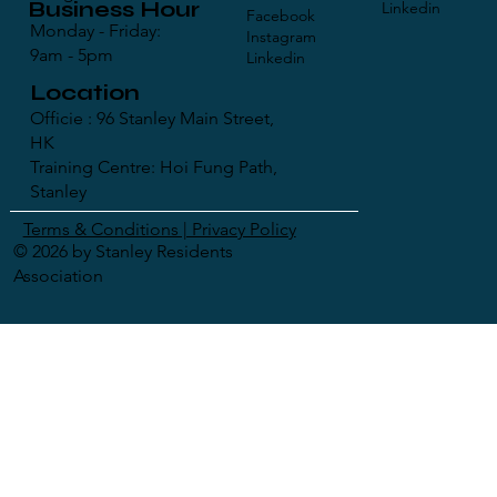
Business Hour
Linkedin
Facebook
Monday - Friday:
Instagram
9am - 5pm
Linkedin
Location
Officie : 96 Stanley Main Street,
HK
Training Centre: Hoi Fung Path,
Stanley
Terms & Conditions | Privacy Policy
© 2026 by Stanley Residents
Association