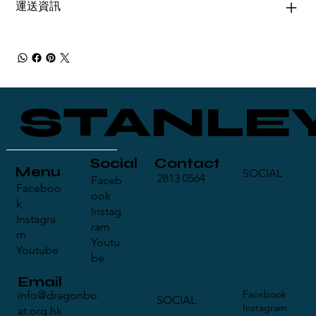
運送資訊
STANLE
Contact
Social
Menu
SOCIAL
2813 0564
Faceb
Faceboo
ook
k
Instag
Instagra
ram
m
Youtu
Youtube
be
Email
Facebook
info@dragonbo
SOCIAL
Instagram
at.org.hk