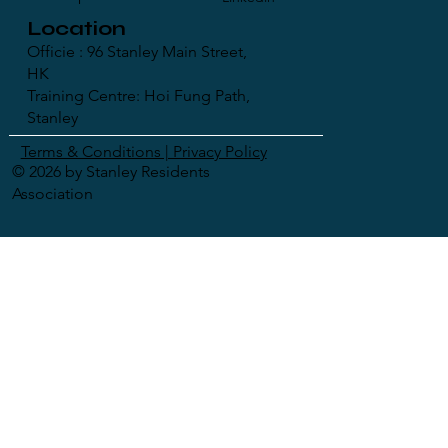
Location
Officie : 96 Stanley Main Street,
HK
Training Centre: Hoi Fung Path,
Stanley
Terms & Conditions | Privacy Policy
© 2026 by Stanley Residents
Association