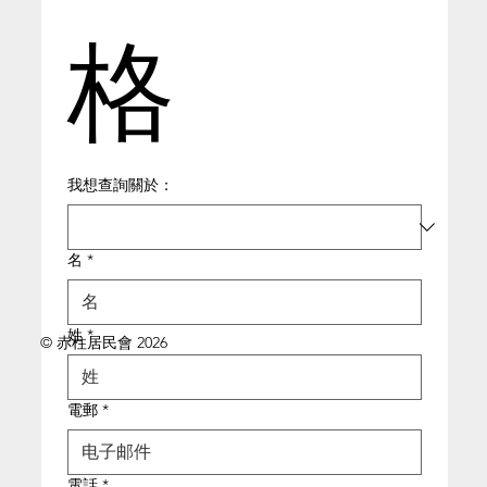
格
我想查詢關於：
名
*
姓
*
© 赤柱居民會 2026
電郵
*
電話
*