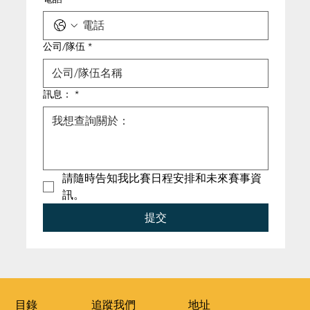
公司/隊伍
*
訊息：
*
請隨時告知我比賽日程安排和未來賽事資
訊。
提交
​追蹤我們
​地址
​目錄