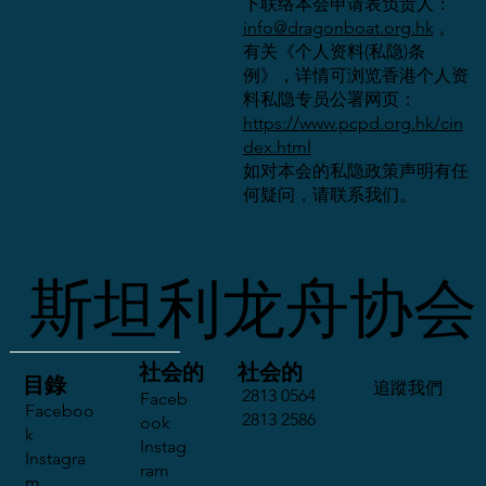
下联络本会申请表负责人：
info@dragonboat.org.hk
。
有关《个人资料(私隐)条
例》，详情可浏览香港个人资
料私隐专员公署网页：
https://www.pcpd.org.hk/cin
dex.html
如对本会的私隐政策声明有任
何疑问，请联系我们。
斯坦利龙舟协会
社会的
社会的
​目錄
​追蹤我們
2813 0564
Faceb
Faceboo
2813 2586
ook
k
Instag
Instagra
ram
m