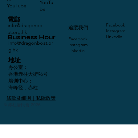
YouTu
YouTube
be
電郵
Facebook
info@dragonbo
​追蹤我們
Instagram
at.org.hk
Business Hour
Linkedin
Facebook
info@dragonboat.or
Instagram
g.hk
Linkedin
地址
办公室：
香港赤柱大街96号
培训中心：
海峰径，赤柱
條款及細則｜私隱政策
© 赤柱居民會 2026