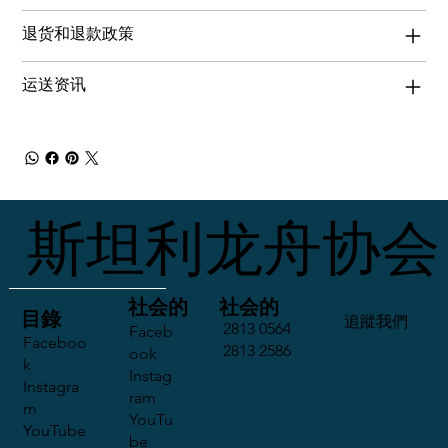
退货和退款政策
运送资讯
斯坦利龙舟协会
社会的
社会的
​目錄
​追蹤我們
2813 0564
Faceb
Faceboo
2813 2586
ook
k
Instag
Instagra
ram
m
YouTu
YouTube
be