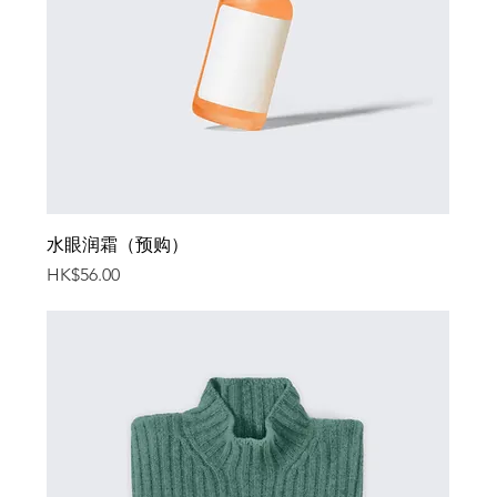
水眼润霜（预购）
價格
HK$56.00