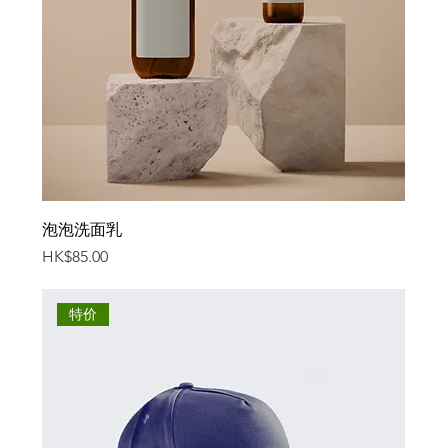
泡泡洗面乳
價格
HK$85.00
特价