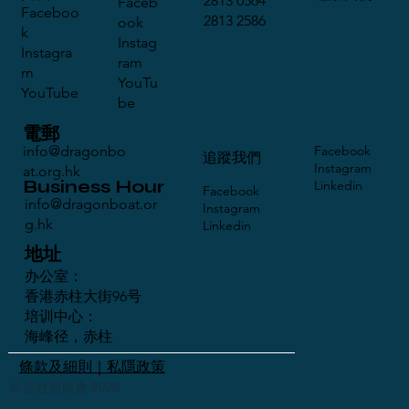
2813 0564
Faceb
Faceboo
2813 2586
ook
k
Instag
Instagra
ram
m
YouTu
YouTube
be
電郵
Facebook
info@dragonbo
​追蹤我們
Instagram
at.org.hk
Business Hour
Linkedin
Facebook
info@dragonboat.or
Instagram
g.hk
Linkedin
地址
办公室：
香港赤柱大街96号
培训中心：
海峰径，赤柱
條款及細則｜私隱政策
© 赤柱居民會 2026