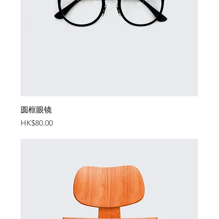
圆框眼镜
價格
HK$80.00