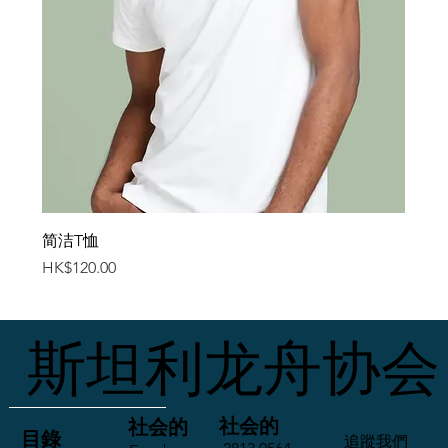
简洁T恤
價格
HK$120.00
斯坦利龙舟协会
社会的
社会的
​目錄
​追蹤我們