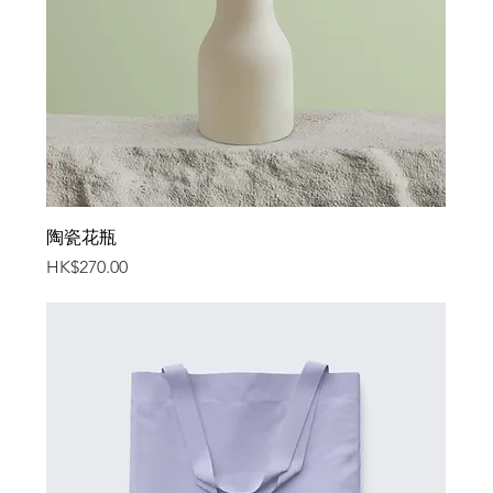
陶瓷花瓶
價格
HK$270.00